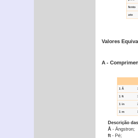
fento
ato
Valores Equiva
A - Comprimen
1 Å
1 ft
1 in
1 m
Descrição da
Å
- Ängstron;
ft
- Pé;