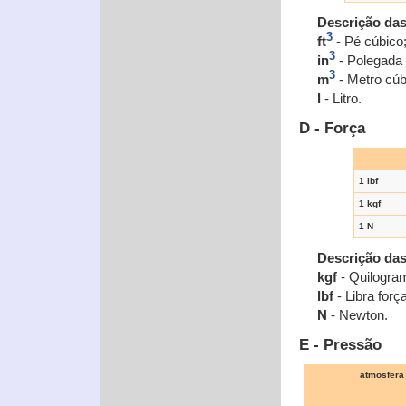
Descrição da
3
ft
- Pé cúbico
3
in
- Polegada 
3
m
- Metro cúb
l
- Litro.
D - Força
1 lbf
1 kgf
1 N
Descrição da
kgf
- Quilogram
lbf
- Libra força
N
- Newton.
E - Pressão
atmosfera