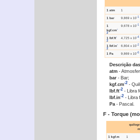
1 atm
1
-1
1 bar
9,869 x 10
-1
1
9,678 x 10
-
kgf.cm
2
-
-4
1 lbf.ft
4,725 x 10
2
-
-2
1 lbf.in
6,804 x 10
2
-6
1 Pa
9,869 x 10
Descrição da
atm
- Atmosfer
bar
- Bar;
-2
kgf.cm
- Qui
-2
lbf.ft
- Libra 
-2
lbf.in
- Libra
Pa
- Pascal.
F - Torque (m
quilog
m
1 kgf.m
1