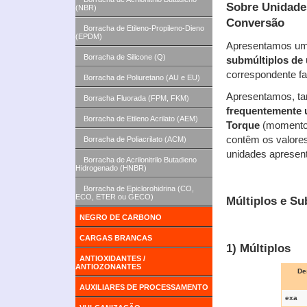
Sobre Unidades
(NBR)
Conversão
Borracha de Etileno-Propileno-Dieno
(EPDM)
Apresentamos um
Borracha de Silicone (Q)
submúltiplos de
correspondente fa
Borracha de Poliuretano (AU e EU)
Apresentamos, tam
Borracha Fluorada (FPM, FKM)
frequentemente u
Borracha de Etileno Acrilato (AEM)
Torque
(momento 
contêm os valores
Borracha de Poliacrilato (ACM)
unidades apresen
Borracha de Acrilonitrilo Butadieno
Hidrogenado (HNBR)
Borracha de Epiclorohidrina (CO,
ECO, ETER ou GECO)
Múltiplos e S
NEGRO DE CARBONO
CARGAS BRANCAS
1) Múltiplos
ANTIOXIDANTES /
ANTIOZONANTES
De
AUXILIARES DE PROCESSAMENTO
exa