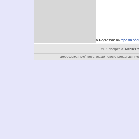
» Regressar ao
topo da pág
© Rubberpedia.
Manuel 
rubberpedia
|
polímeros, elastómeros e borrachas
|
ne