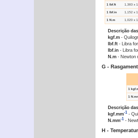
1 lbf.ft
1,383 x 
1 lbf.in
1,152 x 
1 N.m
1,020 x 
Descrição da
kgf.m
- Quilog
lbf.ft
- Libra fo
lbf.in
- Libra f
N.m
- Newton 
G - Rasgamen
1 kgf
1 N.m
Descrição da
-1
kgf.mm
- Qui
-1
N.mm
- Newt
H - Temperatu