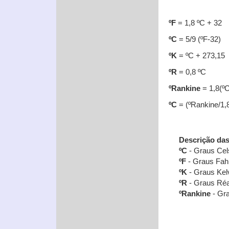
ºF
= 1,8 ºC + 32
ºC
= 5/9 (ºF-32)
ºK
= ºC + 273,15
ºR
= 0,8 ºC
ºRankine
= 1,8(ºC
ºC
= (ºRankine/1,8
Descrição da
ºC
- Graus Cel
ºF
- Graus Fahr
ºK
- Graus Kelv
ºR
- Graus Ré
ºRankine
- Gr