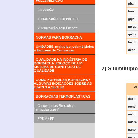
VULCANIZAÇÃO
pita
Introdução
tera
Vulcanização com Enxofre
giga
mega
Vulcanização sem Enxofre
quilo
NORMAS PARA BORRACHA
hecto
UNIDADES, múltiplos, submúltiplos
deca
e Factores de Conversão
QUALIDADE NA INDÚSTRIA DE
BORRACHA. ESBOÇO DE UM
SISTEMA DE CONTROLO DE
2) Submúltiplo
QUALIDADE
COMO FORMULAR BORRACHA?
ALGUMAS INDICAÇÕES SOBRE AS
De
ETAPAS A SEGUIR
BORRACHAS TERMOPLÁSTICAS
deci
O que são as Borrachas
centi
Termoplásticas?
mili
EPDM / PP
micro
nano
pico