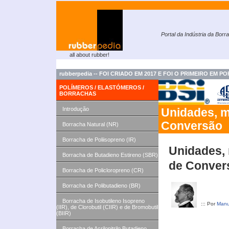
Portal da Indústria da Borr
all about rubber!
rubberpedia -- FOI CRIADO EM 2017 E FOI O PRIMEIRO E
POLÍMEROS / ELASTÓMEROS /
BORRACHAS
Introdução
Unidades, m
Conversão
Borracha Natural (NR)
Borracha de Poliisopreno (IR)
Unidades, 
Borracha de Butadieno Estireno (SBR)
de Conver
Borracha de Policloropreno (CR)
Borracha de Polibutadieno (BR)
Borracha de Isobutileno Isopreno
::: Por
Manu
(IIR), de Clorobutil (CIIR) e de Bromobutil
(BIIR)
Borracha de Acrilonitrilo Butadieno