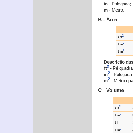
in
- Polegada;
m
- Metro.
B - Área
2
1 ft
2
1 in
2
1 m
Descrição da
2
ft
- Pé quadra
2
in
- Polegada
2
m
- Metro qua
C - Volume
3
1 ft
3
1 in
1 l
3
1 m