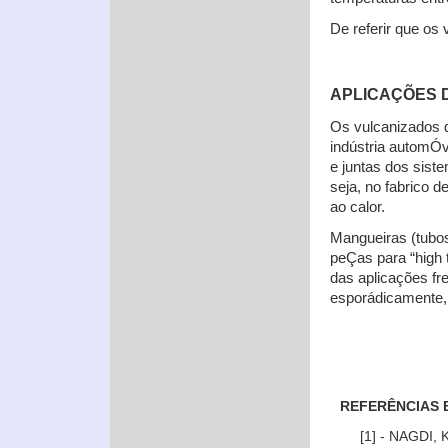
De referir que os
APLICAÇÕES 
Os vulcanizados 
indústria automÓv
e juntas dos sist
seja, no fabrico d
ao calor.
Mangueiras (tubos)
peÇas para “high 
das aplicações f
esporádicamente, 
REFERÊNCIAS 
[1] - NAGDI,