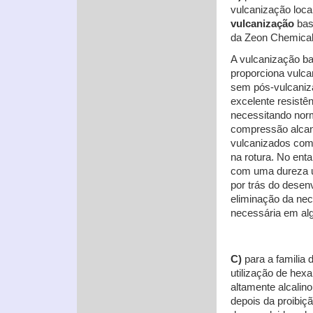
vulcanização loca
vulcanização
ba
da Zeon Chemica
A vulcanização b
proporciona vulca
sem pós-vulcaniz
excelente resistê
necessitando nor
compressão alcanc
vulcanizados com
na rotura. No ent
com uma dureza um
por trás do desen
eliminação da nec
necessária em al
C)
para a familia 
utilização de he
altamente alcalin
depois da proibi