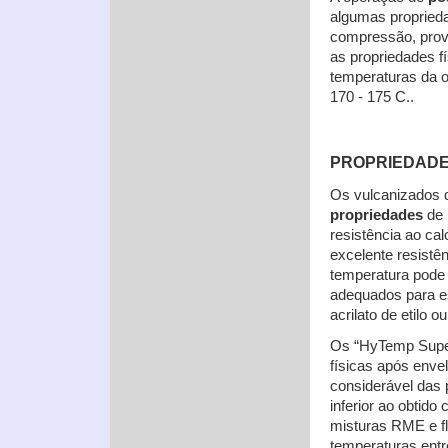
algumas proprieda
compressão, prov
as propriedades f
temperaturas da o
170 - 175 C..
PROPRIEDADE
Os vulcanizados
propriedades
de 
resistência ao cal
excelente resistên
temperatura pode s
adequados para e
acrilato de etilo 
Os “HyTemp Super
físicas após enve
considerável das
inferior ao obti
misturas RME e fl
temperaturas entr