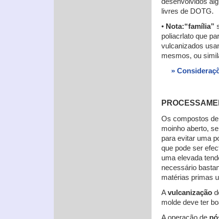
desenvolvidos al
livres de DOTG.
•
Nota:“família”
s
poliacrlato que p
vulcanizados usa
mesmos, ou simil
» Consideraç
PROCESSAME
Os compostos d
moinho aberto, s
para evitar uma p
que pode ser efe
uma elevada tendê
necessário bastan
matérias primas u
A
vulcanização
de
molde deve ter bo
A operação de
pó