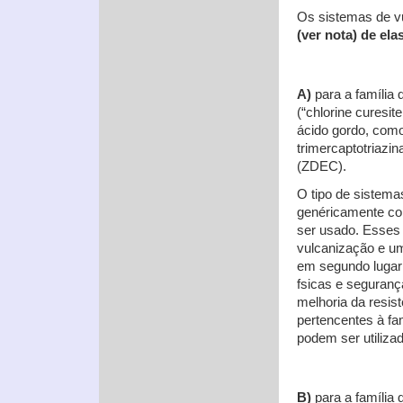
Os sistemas de v
(ver nota) de ela
A)
para a família
(“chlorine curesi
ácido gordo, com
trimercaptotriazin
(ZDEC).
O tipo de sistema
genéricamente com
ser usado. Esses
vulcanização e um
em segundo lugar
fsicas e seguranç
melhoria da resis
pertencentes à fa
podem ser utiliz
B)
para a família