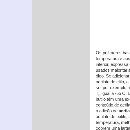
Os polímeros ba
temperatura e aos
inferior, expressa
usados maioritar
óleo. Se adicion
acrilato de etilo,
se, por exemplo p
T
igual a -55 C. 
g
butilo têm uma ex
conteúdo de acrila
a adição de
acril
acrilato de butilo
temperatura, melh
cobrem uma larga 