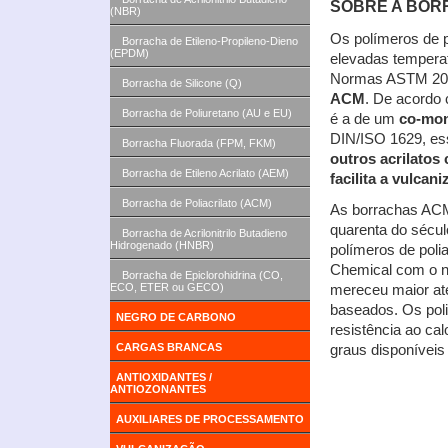
SOBRE A BOR
(NBR)
Os polímeros de p
Borracha de Etileno-Propileno-Dieno
(EPDM)
elevadas temperat
Normas ASTM 200
Borracha de Silicone (Q)
ACM
. De acordo 
Borracha de Poliuretano (AU e EU)
é a de um
co-mon
DIN/ISO 1629, es
Borracha Fluorada (FPM, FKM)
outros acrilato
Borracha de Etileno Acrilato (AEM)
facilita a vulcan
Borracha de Poliacrilato (ACM)
As borrachas ACM
quarenta do sécu
Borracha de Acrilonitrilo Butadieno
Hidrogenado (HNBR)
polímeros de poli
Chemical com o n
Borracha de Epiclorohidrina (CO,
ECO, ETER ou GECO)
mereceu maior at
baseados. Os poli
NEGRO DE CARBONO
resistência ao ca
CARGAS BRANCAS
graus disponíveis 
ANTIOXIDANTES /
ANTIOZONANTES
AUXILIARES DE PROCESSAMENTO