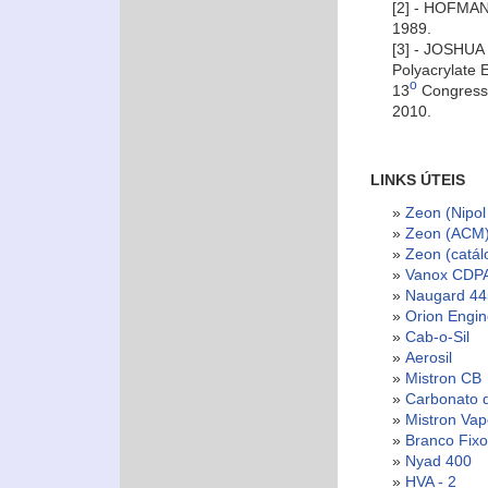
[2] - HOFMAN
1989.
[3] - JOSHUA
Polyacrylate 
o
13
Congresso
2010.
LINKS ÚTEIS
»
Zeon (Nipol 
»
Zeon (ACM
»
Zeon (catál
»
Vanox CDP
»
Naugard 44
»
Orion Engi
»
Cab-o-Sil
»
Aerosil
»
Mistron CB
»
Carbonato d
»
Mistron Vap
»
Branco Fixo
»
Nyad 400
»
HVA - 2