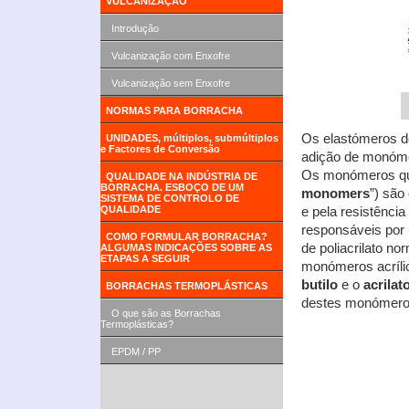
VULCANIZAÇÃO
Introdução
Vulcanização com Enxofre
Vulcanização sem Enxofre
NORMAS PARA BORRACHA
Os elastómeros de
UNIDADES, múltiplos, submúltiplos
e Factores de Conversão
adição de monómer
Os monómeros que
QUALIDADE NA INDÚSTRIA DE
BORRACHA. ESBOÇO DE UM
monomers
”) são
SISTEMA DE CONTROLO DE
QUALIDADE
e pela resistênc
responsáveis por
COMO FORMULAR BORRACHA?
de poliacrilato n
ALGUMAS INDICAÇÕES SOBRE AS
ETAPAS A SEGUIR
monómeros acríli
butilo
e o
acrilat
BORRACHAS TERMOPLÁSTICAS
destes monómero
O que são as Borrachas
Termoplásticas?
EPDM / PP