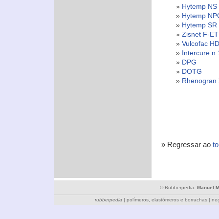
»
Hytemp NS
»
Hytemp NP
»
Hytemp SR
»
Zisnet F-ET
»
Vulcofac H
»
Intercure n 
»
DPG
»
DOTG
»
Rhenogran 
» Regressar ao
t
© Rubberpedia.
Manuel 
rubberpedia
|
polímeros, elastómeros e borrachas
|
ne