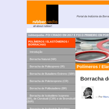
Portal da Indústria da Borr
all about rubber!
rubberpedia--
FOI CRIADO EM 2017 E FOI O PRIMEIRO EM 
POLÍMEROS / ELASTÓMEROS /
BORRACHAS
Introdução
Borracha Natural (NR)
Polímeros / El
Borracha de Poliisopreno (IR)
Borracha de Butadieno Estireno (SBR)
Borracha de
Borracha de Policloropreno (CR)
Borracha de Polibutadieno (BR)
Borracha de Isobutileno Isopreno
::: Por
Manu
(IIR), de Clorobutil (CIIR) e de Bromobutil
(BIIR)
Borracha de Acrilonitrilo Butadieno