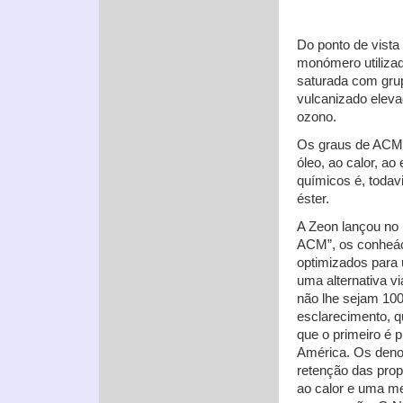
Do ponto de vista
monómero utilizad
saturada com grup
vulcanizado eleva
ozono.
Os graus de ACM o
óleo, ao calor, a
químicos é, todavi
éster.
A Zeon lançou no
ACM”, os conheá
optimizados para 
uma alternativa v
não lhe sejam 100
esclarecimento, 
que o primeiro é 
América. Os den
retenção das prop
ao calor e uma me