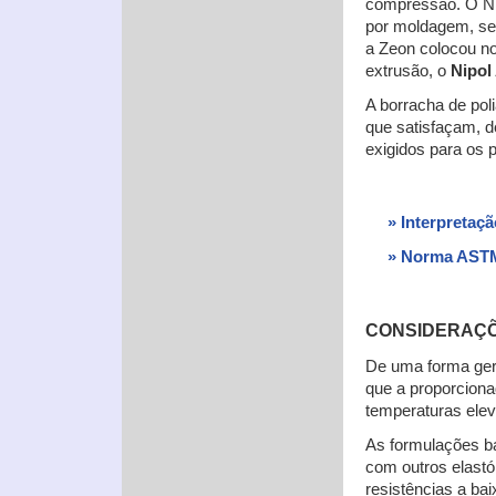
compressão. O Ni
por moldagem, se
a Zeon colocou n
extrusão, o
Nipo
A borracha de pol
que satisfaçam, 
exigidos para os 
» Interpreta
» Norma AST
CONSIDERAÇÕ
De uma forma ger
que a proporciona
temperaturas elev
As formulações 
com outros elastó
resistências a ba