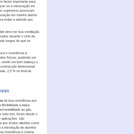
 factor importante para
izar-se a misturação em
as superiores provocam
turação em moinho aberto
ra evitar a adesão aos
de deve ter boa ventilação.
zados durante o ciclo de
mais longos do que os
ra e resistência à
des físicas, podendo ser
C, sendo um bom balanço o
 contracção dimensional
is, 2,5 % no final da
[1]
[2]
[3]
es
de boa resistência aos
flexibilidade a baixa
permeabilidade ao gás,
 tudo isto, foram desde o
 aplicações. são
a aos ácidos diluídos como
 a introdução de alumina
oa resistência à chama