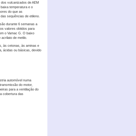
or dos vulcanizados de AEM
 baixa temperatura e o
hores do que as
 das sequências de etileno.
rsão durante 6 semanas a
os valores obtidos para
com o Vamac G. O baixo
crilato de metilo.
, às cetonas, às aminas e
, ácidas ou básicas, devido
stria automóvel numa
 transmissão do motor,
eiras para a ventilação do
da cobertura das