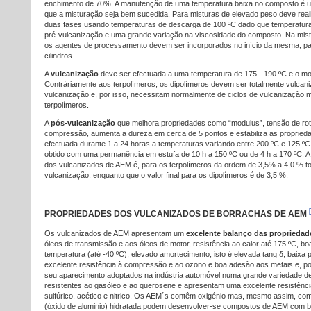
enchimento de 70%. A manutenção de uma temperatura baixa no composto é um
que a misturação seja bem sucedida. Para misturas de elevado peso deve real
duas fases usando temperaturas de descarga de 100 ºC dado que temperatur
pré-vulcanização e uma grande variação na viscosidade do composto. Na mis
os agentes de processamento devem ser incorporados no início da mesma, pa
cilindros.
A
vulcanização
deve ser efectuada a uma temperatura de 175 - 190 ºC e o mol
Contráriamente aos terpolímeros, os dipolímeros devem ser totalmente vulcani
vulcanização e, por isso, necessitam normalmente de ciclos de vulcanização 
terpolímeros.
A
pós-vulcanização
que melhora propriedades como “modulus”, tensão de rotu
compressão, aumenta a dureza em cerca de 5 pontos e estabiliza as proprieda
efectuada durante 1 a 24 horas a temperaturas variando entre 200 ºC e 125 º
obtido com uma permanência em estufa de 10 h a 150 ºC ou de 4 h a 170 ºC. A
dos vulcanizados de AEM é, para os terpolímeros da ordem de 3,5% a 4,0 % tota
vulcanização, enquanto que o valor final para os dipolímeros é de 3,5 %.
PROPRIEDADES DOS VULCANIZADOS DE BORRACHAS DE AEM
Os vulcanizados de AEM apresentam um
excelente balanço das propriedad
óleos de transmissão e aos óleos de motor, resistência ao calor até 175 ºC, boa 
temperatura (até -40 ºC), elevado amortecimento, isto é elevada tang δ, baixa 
excelente resistência à compressão e ao ozono e boa adesão aos metais e, por
seu aparecimento adoptados na indústria automóvel numa grande variedade de
resistentes ao gasóleo e ao querosene e apresentam uma excelente resistênci
sulfúrico, acético e nitrico. Os AEM´s contêm oxigénio mas, mesmo assim, com
(óxido de aluminio) hidratada podem desenvolver-se compostos de AEM com b