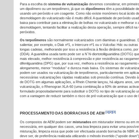
Para a escolha do
sistema de vulcanização
devemos considerar, em primeiro
um dipolímero ou um terpolímero, já que os
dipolímeros
têm a possibilidade d
usando um peróxido e um coagente. Como não existe monómero local ácido de
desmoldagem do vulcanizado não é muito difícil. A quantidade de peróxido usa
baixa para contribuir para a eliminação de bolhas no vulcanizado e melhorar o
desmoldagem, tentando facilitar a realização desta operação, sempre difícil n
peróxidos.
Os terpolímeros
são normalmente vulcanizados com diaminas e guanidinas.
salientar, por exemplo, o Diak nº1, o Intercure nº1 ou o Vulcofac Hdc ou outr
longas cadeias, melhorando por isso a resistência à flexão dinâmica como, po
(DDA). A guanidina usada tanto pode ser a N´N-diortotolilguanidina (DOTG) qu
mais elevado, melhor resistência à compressão e pior resistência ao rasgamen
difenilguanidina (DPG) que, por sua vez, melhora a resistência ao rasgamento e
alongamento, menor “modulus” e dureza mais baixa. Os sistemas de vulcani
podem ser usados na vulcanização de terpolímeros, particularmente em aplic
necessárias vulcanizações rápidas realizadas sob pressão contínua. Devido à 
de DOTG em algumas aplicações, a Rhein Chemie lançou, há alguns anos, um
vulcanização, o Rhenogran XLA-60 (uma combinação a 60% de aminas activas
formulado propositadamente para substituir o DOTG no tipo de vulcanização 
com a vantagem de reduzir também o risco de pré-vulcanização que o uso d
[1]
[2]
[3]
PROCESSAMENTO DAS BORRACHAS DE AEM
Os compostos de AEM podem ser
misturados
em misturador interno ou em m
necessária, em qualquer dos casos, uma boa limpeza para evitar uma possíve
misturação, limpeza essa que pode ser efectuada usando borracha de NBR. A
deve ser, de preferência realizada utilizando o método invertido (“upside down