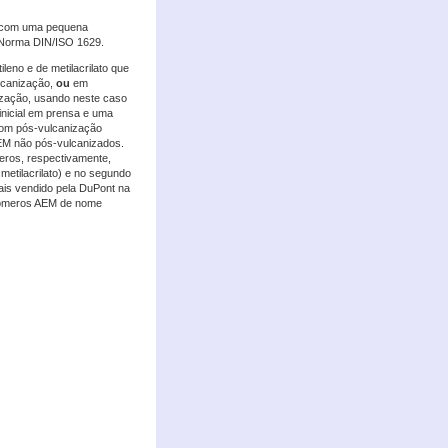
to com uma pequena
a Norma DIN/ISO 1629.
ileno e de metilacrilato que
lcanização,
ou
em
nização, usando neste caso
nicial em prensa e uma
com pós-vulcanização
EM não pós-vulcanizados.
meros, respectivamente,
metilacrilato) e no segundo
mais vendido pela DuPont na
astómeros AEM de nome