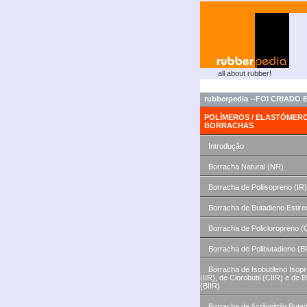
all about rubber!
rubberpedia --
FOI CRIADO 
POLÍMEROS / ELASTÓMERO
BORRACHAS
Introdução
Borracha Natural (NR)
Borracha de Poliisopreno (IR)
Borracha de Butadieno Estire
Borracha de Policloropreno (
Borracha de Polibutadieno (B
Borracha de Isobutileno Isop
(IIR), de Clorobutil (CIIR) e de 
(BIIR)
Borracha de Acrilonitrilo Buta