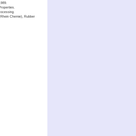
1989.
roperties.
rocessing.
hein Chemie), Rubber