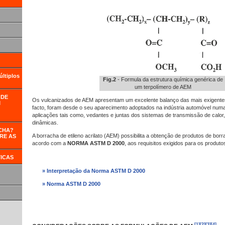
ltiplos
Fig.2
- Formula da estrutura química genérica de
um terpolímero de AEM
 DE
Os vulcanizados de AEM apresentam um excelente balanço das mais exigentes 
M
facto, foram desde o seu aparecimento adoptados na indústria automóvel num
aplicações tais como, vedantes e juntas dos sistemas de transmissão de calor,
dinâmicas.
CHA?
A borracha de etileno acrilato (AEM) possibilita a obtenção de produtos de bor
RE AS
acordo com a
NORMA ASTM D 2000
, aos requisitos exigidos para os produt
ICAS
» Interpretação da Norma ASTM D 2000
» Norma ASTM D 2000
[1]
[2]
[3]
[4]