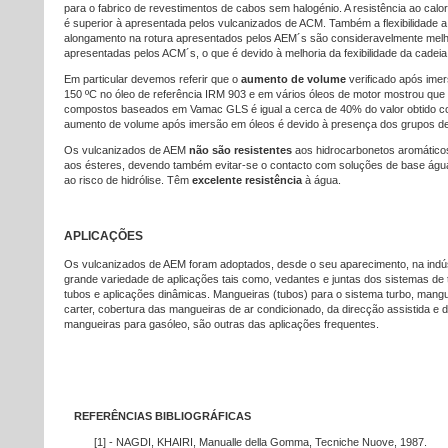
para o fabrico de revestimentos de cabos sem halogénio. A resistência ao cal
é superior à apresentada pelos vulcanizados de ACM. Também a flexibilidade a
alongamento na rotura apresentados pelos AEM´s são consideravelmente mel
apresentadas pelos ACM´s, o que é devido à melhoria da fexibilidade da cadeia
Em particular devemos referir que o
aumento de volume
verificado após ime
150 ºC no óleo de referência IRM 903 e em vários óleos de motor mostrou que 
compostos baseados em Vamac GLS é igual a cerca de 40% do valor obtido 
aumento de volume após imersão em óleos é devido à presença dos grupos de a
Os vulcanizados de AEM
não são resistentes
aos hidrocarbonetos aromáticos
aos ésteres, devendo também evitar-se o contacto com soluções de base água
ao risco de hidrólise. Têm
excelente resistência
à água.
APLICAÇÕES
Os vulcanizados de AEM foram adoptados, desde o seu aparecimento, na indú
grande variedade de aplicações tais como, vedantes e juntas dos sistemas de
tubos e aplicações dinâmicas. Mangueiras (tubos) para o sistema turbo, mangu
carter, cobertura das mangueiras de ar condicionado, da direcção assistida e 
mangueiras para gasóleo, são outras das aplicações frequentes.
REFERÊNCIAS BIBLIOGRÁFICAS
[1] - NAGDI, KHAIRI, Manualle della Gomma, Tecniche Nuove, 1987.